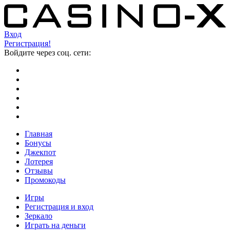
Вход
Регистрация!
Войдите через соц. сети:
Главная
Бонусы
Джекпот
Лотерея
Отзывы
Промокоды
Игры
Регистрация и вход
Зеркало
Играть на деньги