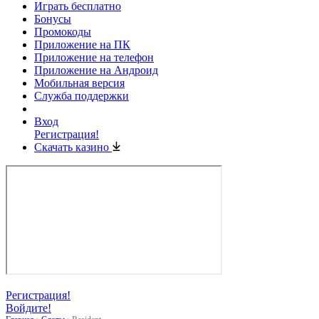
Играть бесплатно
Бонусы
Промокоды
Приложение на ПК
Приложение на телефон
Приложение на Андроид
Мобильная версия
Служба поддержки
Вход
Регистрация!
Скачать казино
Регистрация!
Войдите!