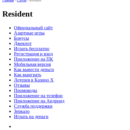
Главная
›
Слоты
›
Resident
Resident
Официальный сайт
Азартные игры
Бонусы
Джекпот
Играть бесплатно
Регистрация и вход
Приложение на ПК
Мобильная версия
Как вывести деньги
Как выиграть
Лотерея в Казино Х
Отзывы
Промокоды
Приложение на телефон
Приложение на Андроид
Служба поддержки
Зеркало
Играть на деньги