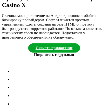
Casino X
Скачиваемое приложение на Андроид позволяет обойти
блокировку провайдером. Софт отличается простым
управлением. Слоты созданы на базе HTML-5, поэтому
быстро грузятся, корректно работают. По отзывам клиентов,
технических сбоев не наблюдается. Недостатков у
программного обеспечения не обнаружено.
Скачать приложение
Поделитесь с друзьями