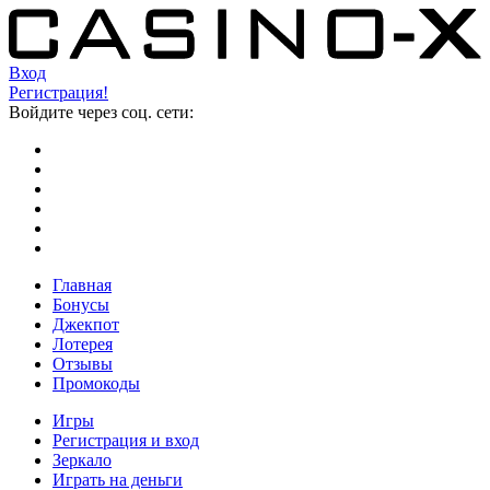
Вход
Регистрация!
Войдите через соц. сети:
Главная
Бонусы
Джекпот
Лотерея
Отзывы
Промокоды
Игры
Регистрация и вход
Зеркало
Играть на деньги