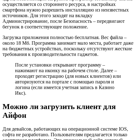
осуществляется со стороннего ресурса, в настройках
смартфона нужно разрешить инсталляцию из неизвестных
источников. Для этого заходят на вкладку
Администрирование, после Безопасность – передвигают
бегунок в соответствующее положение.
Загрузка приложения полностью бесплатная. Вес файла –
около 18 Мб. Программа занимает мало места, работает даже
на бюджетных устройствах, поскольку отсутствуют жесткие
требования к производительности гаджетов.
После установки открывают программу –
нажимают на иконку на рабочем столе. Далее –
проходят регистрацию (для новых клиентов) или
авторизуются на портале с помощью пароля и
логина (если имеется учетная запись в Казино
Икс).
Можно ли загрузить клиент для
Айфон
Для девайсов, работающих на операционной системе IOS,
софта не разработано. Пользователям предлагается только